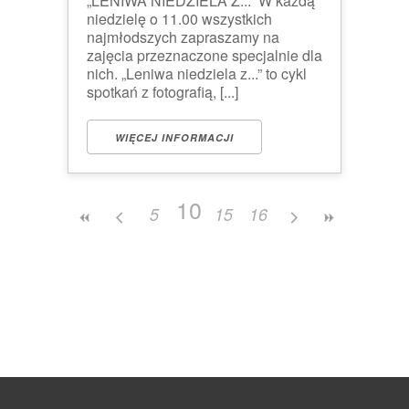
„LENIWA NIEDZIELA Z...” W każdą
niedzielę o 11.00 wszystkich
najmłodszych zapraszamy na
zajęcia przeznaczone specjalnie dla
nich. „Leniwa niedziela z...” to cykl
spotkań z fotografią, [...]
WIĘCEJ INFORMACJI
10
5
15
16