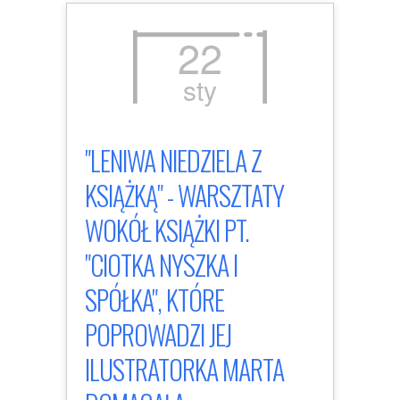
22
sty
"LENIWA NIEDZIELA Z
KSIĄŻKĄ" - WARSZTATY
WOKÓŁ KSIĄŻKI PT.
"CIOTKA NYSZKA I
SPÓŁKA", KTÓRE
POPROWADZI JEJ
ILUSTRATORKA MARTA