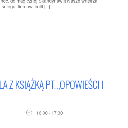
ółnoc, do magicznej Skandynawii! Nasze wnętrza
iegu, fiordów, trolli [...]
A Z KSIĄŻKĄ PT. „OPOWIEŚCI I
16:00 - 17:30