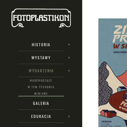
HISTORIA
WYSTAWY
WYDARZENIA
NADCHODZĄCE
W TYM TYGODNIU
MINIONE
GALERIA
EDUKACJA