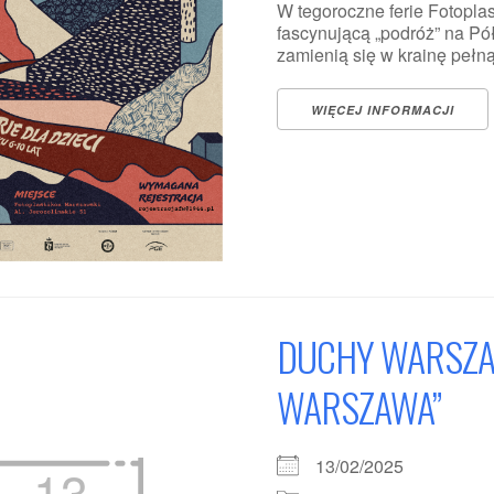
W tegoroczne ferie Fotopl
fascynującą „podróż” na P
zamienią się w krainę pełną śn
WIĘCEJ INFORMACJI
DUCHY WARSZAW
WARSZAWA”
13/02/2025
13