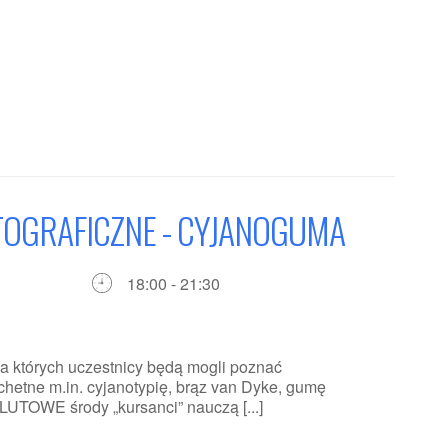
OGRAFICZNE - CYJANOGUMA
18:00 - 21:30
a których uczestnicy będą mogli poznać
chetne m.in. cyjanotypię, brąz van Dyke, gumę
UTOWE środy „kursanci” nauczą [...]