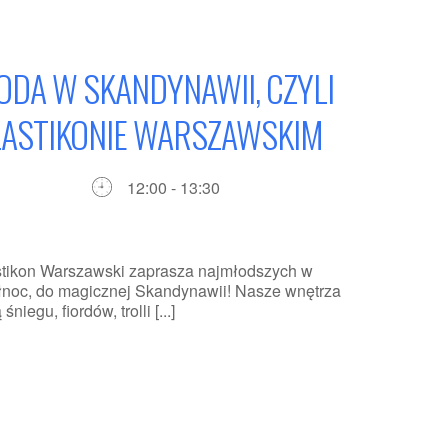
DA W SKANDYNAWII, CZYLI
LASTIKONIE WARSZAWSKIM
12:00 - 13:30
astikon Warszawski zaprasza najmłodszych w
ółnoc, do magicznej Skandynawii! Nasze wnętrza
iegu, fiordów, trolli [...]