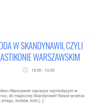
DA W SKANDYNAWII, CZYLI
LASTIKONIE WARSZAWSKIM
12:00 - 13:30
astikon Warszawski zaprasza najmłodszych w
ółnoc, do magicznej Skandynawii! Nasze wnętrza
iegu, fiordów, trolli [...]