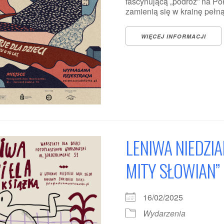
fascynującą „podróż” na P
zamienią się w krainę pełną śn
WIĘCEJ INFORMACJI
LENIWA NIEDZIAL
MITY SŁOWIAN”
16/02/2025
Wydarzenia