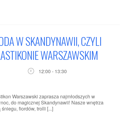
DA W SKANDYNAWII, CZYLI
LASTIKONIE WARSZAWSKIM
12:00 - 13:30
astikon Warszawski zaprasza najmłodszych w
ółnoc, do magicznej Skandynawii! Nasze wnętrza
iegu, fiordów, trolli [...]