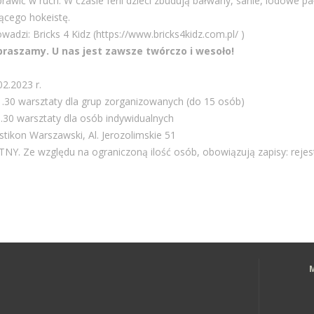
awić w ruch. W czasie ferii dzieci zbudują bałwany, sanie, lodowe pa
jącego hokeistę.
adzi: Bricks 4 Kidz (https://www.bricks4kidz.com.pl/ )
praszamy. U nas jest zawsze twórczo i wesoło!
2.2023 r.
1.30 warsztaty dla grup zorganizowanych (do 15 osób)
3.30 warsztaty dla osób indywidualnych
stikon Warszawski, Al. Jerozolimskie 51
. Ze względu na ograniczoną ilość osób, obowiązują zapisy: rejes