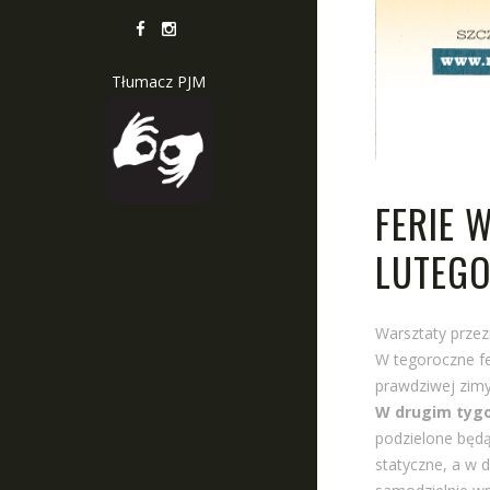
Tłumacz PJM
FERIE 
LUTEGO
Warsztaty przez
W tegoroczne fe
prawdziwej zimy
W drugim tyg
podzielone będą 
statyczne, a w d