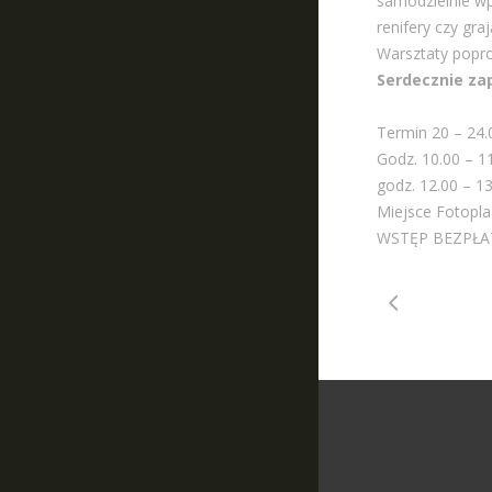
samodzielnie wpr
renifery czy gra
Warsztaty poprow
Serdecznie za
Termin 20 – 24.0
Godz. 10.00 – 1
godz. 12.00 – 1
Miejsce Fotopla
WSTĘP BEZPŁATNY