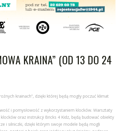
MOWA KRAINA” (OD 13 DO 24
źnych krainach”, dzięki której będą mogły poczuć klimat
awość i pomysłowość z wykorzystaniem klocków. Warsztaty
 klocków oraz instrukcji Bricks 4 Kidz, będą budować obiekty
e i silniczki, dzięki którym swoje modele będą mogli