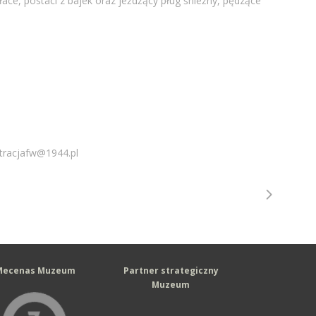
łace, postaci z bajek oraz jeżdżący pług śnieżny, pędzące
tracjafw@1944.pl
Mecenas Muzeum
Partner strategiczny
Muzeum