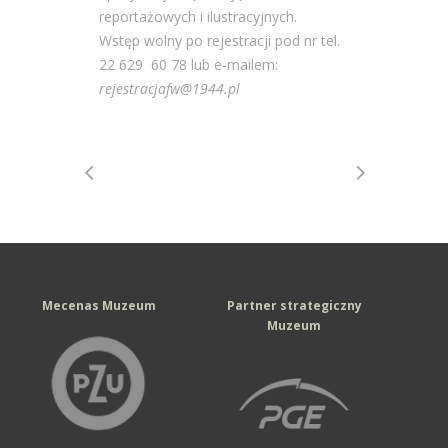
reportażowych i ilustracyjnych.
Wstęp wolny po rejestracji pod nr tel.
22 629 60 78 lub e-mailem:
rejestracjafw@1944.pl
Mecenas Muzeum
Partner strategiczny
Muzeum