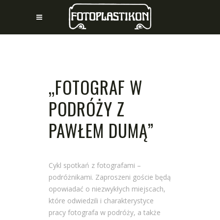
„FOTOGRAF W
PODRÓŻY Z
PAWŁEM DUMĄ”
Cykl spotkań z fotografami –
podróżnikami. Zaproszeni goście będą
opowiadać o niezwykłych miejscach,
które odwiedzili i charakterystyce
pracy fotografa w podróży, a także