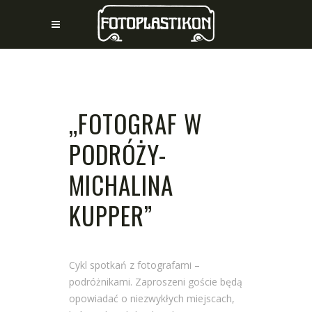
„FOTOGRAF W
PODRÓŻY-
MICHALINA
KUPPER”
Cykl spotkań z fotografami –
podróżnikami. Zaproszeni goście będą
opowiadać o niezwykłych miejscach,