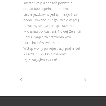
świata? W jaki sposób powstało
ponad 800 zupełnie odrębnych od
siebie języków w jednym kraju (i są
nadal używane)? Tego i wiele więcej
dowiemy się, „wędrując” razem z
Michaliną po Australii, Nowej Zelandii i
Papui, mając za przewodników
autochtonów tych ziem.
Wstęp wolny po rejestracji pod nr tel.
22 629 60 78 lub e-mailem:
rejestracjafw@1944.pl