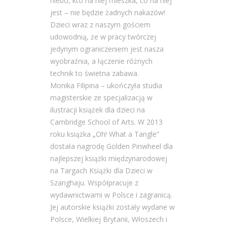
niebo, kto na niej mieszka, co na niej
jest – nie będzie żadnych nakazów!
Dzieci wraz z naszym gościem
udowodnią, że w pracy twórczej
jedynym ograniczeniem jest nasza
wyobraźnia, a łączenie różnych
technik to świetna zabawa.
Monika Filipina – ukończyła studia
magisterskie ze specjalizacją w
ilustracji książek dla dzieci na
Cambridge School of Arts. W 2013
roku książka „Oh! What a Tangle”
dostała nagrodę Golden Pinwheel dla
najlepszej książki międzynarodowej
na Targach Książki dla Dzieci w
Szanghaju. Współpracuje z
wydawnictwami w Polsce i zagranicą.
Jej autorskie książki zostały wydane w
Polsce, Wielkiej Brytanii, Włoszech i