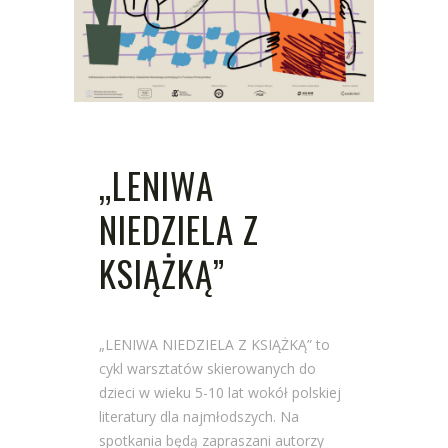
„LENIWA
NIEDZIELA Z
KSIĄŻKĄ”
„LENIWA NIEDZIELA Z KSIĄŻKĄ” to
cykl warsztatów skierowanych do
dzieci w wieku 5-10 lat wokół polskiej
literatury dla najmłodszych. Na
spotkania będą zapraszani autorzy