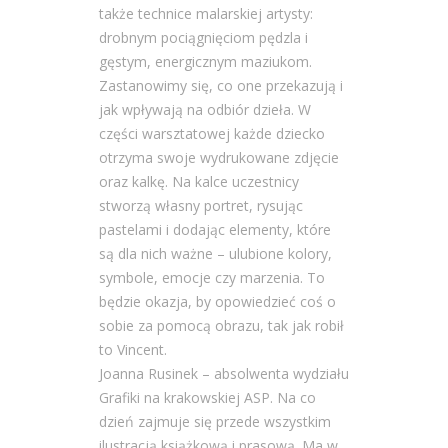
także technice malarskiej artysty:
drobnym pociągnięciom pędzla i
gęstym, energicznym maziukom.
Zastanowimy się, co one przekazują i
jak wpływają na odbiór dzieła. W
części warsztatowej każde dziecko
otrzyma swoje wydrukowane zdjęcie
oraz kalkę. Na kalce uczestnicy
stworzą własny portret, rysując
pastelami i dodając elementy, które
są dla nich ważne – ulubione kolory,
symbole, emocje czy marzenia. To
będzie okazja, by opowiedzieć coś o
sobie za pomocą obrazu, tak jak robił
to Vincent.
Joanna Rusinek – absolwenta wydziału
Grafiki na krakowskiej ASP. Na co
dzień zajmuje się przede wszystkim
ilustracją książkową i prasową. Ma w