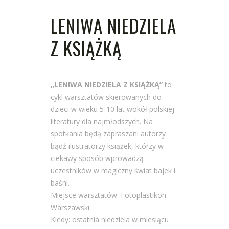
LENIWA NIEDZIELA
Z KSIĄŻKĄ
„LENIWA NIEDZIELA Z KSIĄŻKĄ”
to
cykl warsztatów skierowanych do
dzieci w wieku 5-10 lat wokół polskiej
literatury dla najmłodszych. Na
spotkania będą zapraszani autorzy
bądź ilustratorzy książek, którzy w
ciekawy sposób wprowadzą
uczestników w magiczny świat bajek i
baśni.
Miejsce warsztatów: Fotoplastikon
Warszawski
Kiedy: ostatnia niedziela w miesiącu