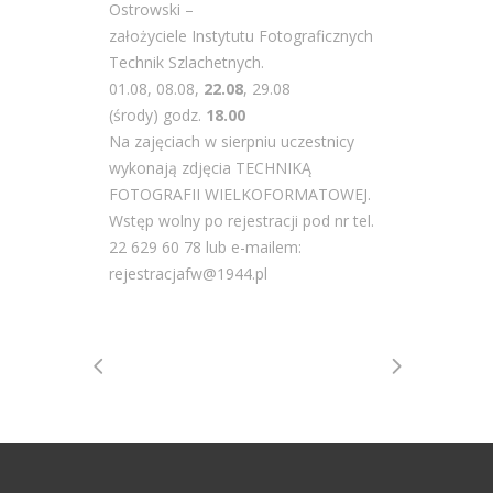
Ostrowski –
założyciele Instytutu Fotograficznych
Technik Szlachetnych.
01.08, 08.08,
22.08
, 29.08
(środy) godz.
18.00
Na zajęciach w sierpniu uczestnicy
wykonają zdjęcia TECHNIKĄ
FOTOGRAFII WIELKOFORMATOWEJ.
Wstęp wolny po rejestracji pod nr tel.
22 629 60 78 lub e-mailem:
rejestracjafw@1944.pl