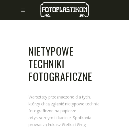
NIETYPOWE
TECHNIKI
FOTOGRAFICZNE
Warsztaty przeznaczone dla tych,
którzy chcą zgłębić nietypowe techniki
fotograficzne na papierze
artystycznym i tkaninie. Spotkania
prowadzą Łukasz Gietka i Greg