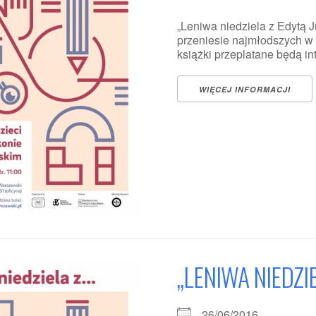
„Leniwa niedziela z Edytą J
przeniesie najmłodszych w ś
książki przeplatane będą int
WIĘCEJ INFORMACJI
„LENIWA NIEDZI
26/06/2016